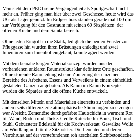
Man sieht dem PEDI seine Vergangenheit als Sportgeschäft nicht
mehr an. Früher ging man hier über zwei Geschosse, heute wird das
UG als Lager genutzt. Im Erdgeschoss standen gerade mal 100 qm
zur Verfügung für den Gastraum mit seinen 60 Sitzplätzen, der
offenen Küche und dem Sanitärbereich.
Ohne jeden Eingriff in die Statik, lediglich die beiden Fenster zur
Pfluggasse hin wurden ihren Brüstungen entledigt und zwei
Innentüren zum Innenhof eingebaut, konnte agiert werden.
Mit dem beinahe kargen Materialkonzept wurden aus der
vorhandenen unklaren Raumstruktur klar definierte Orte geschaffen.
Ohne störende Raumteilung ist eine Zonierung der einzelnen
Bereiche des Arbeitens, Essens und Verweilens in einem einheitlich
gestalteten Ganzen angeboten. Als Raum im Raum Konzepte
wurden die Séparées und die offene Küche entwickelt.
Mit denselben Mitteln und Materialien einerseits zu verbinden und
andererseits differenzierte atmosphärische Stimmungen zu erzeugen
war Absicht. Zementöse durchgefärbte Hautschicht in warmem Rot
für Wand, Boden und Theke. Geölte Roteiche für Bank, Tisch und
Stuhl. Gebürsteter Edelstahl für die Kochwerkstatt. Gewalkte Wolle
am Windfang und für die Sitzpolster. Die Leuchten und deren
Verrohrung auf der vorgefundenen roh geschalten Sichtbetondecke