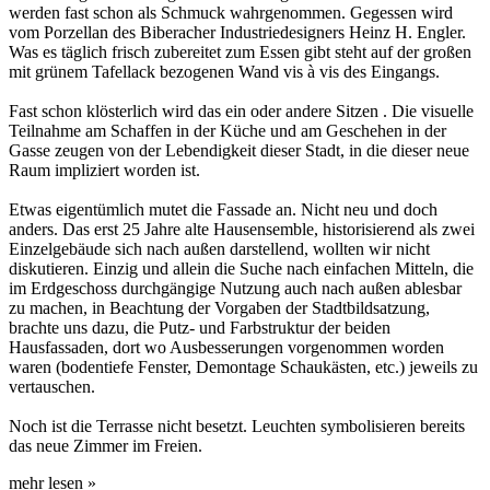
werden fast schon als Schmuck wahrgenommen. Gegessen wird
vom Porzellan des Biberacher Industriedesigners Heinz H. Engler.
Was es täglich frisch zubereitet zum Essen gibt steht auf der großen
mit grünem Tafellack bezogenen Wand vis à vis des Eingangs.
Fast schon klösterlich wird das ein oder andere Sitzen . Die visuelle
Teilnahme am Schaffen in der Küche und am Geschehen in der
Gasse zeugen von der Lebendigkeit dieser Stadt, in die dieser neue
Raum impliziert worden ist.
Etwas eigentümlich mutet die Fassade an. Nicht neu und doch
anders. Das erst 25 Jahre alte Hausensemble, historisierend als zwei
Einzelgebäude sich nach außen darstellend, wollten wir nicht
diskutieren. Einzig und allein die Suche nach einfachen Mitteln, die
im Erdgeschoss durchgängige Nutzung auch nach außen ablesbar
zu machen, in Beachtung der Vorgaben der Stadtbildsatzung,
brachte uns dazu, die Putz- und Farbstruktur der beiden
Hausfassaden, dort wo Ausbesserungen vorgenommen worden
waren (bodentiefe Fenster, Demontage Schaukästen, etc.) jeweils zu
vertauschen.
Noch ist die Terrasse nicht besetzt. Leuchten symbolisieren bereits
das neue Zimmer im Freien.
mehr lesen »